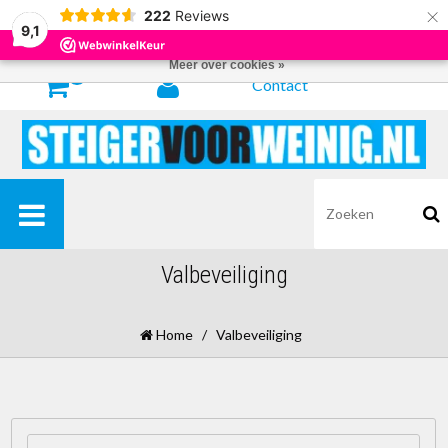
×
222
Reviews
Door het gebruiken van onze website, ga je akkoord met het gebruik van
9,1
cookies om onze website te verbeteren.
Dit bericht verbergen
Meer over cookies »
0
Contact
Valbeveiliging
Home
/
Valbeveiliging