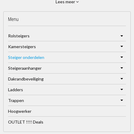
Lees meer
Voorloopleuningen in diverse lengtes. Met dit steigersysteem
Menu
hoeft u nooit meer onbeschermd een platform te betreden.
Universeel en passend op diverse merken.
Rolsteigers
Kamersteigers
De voorloopleuning vervangt twee horizontale- en diagonale
Steiger onderdelen
schoren.
Steigeraanhanger
Dakrandbeveiliging
Ladders
Trappen
Hoogwerker
OUTLET !!!! Deals