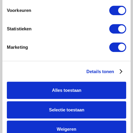
Voorkeuren
€245,00
Excl. btw
€296,45
Incl. btw
Statistieken
Toevoegen aan winkelwagen
Marketing
Details tonen
Alles toestaan
Selectie toestaan
VOORLOOPLEUNING - MONTAGE
Weigeren
LEUNING 305CM