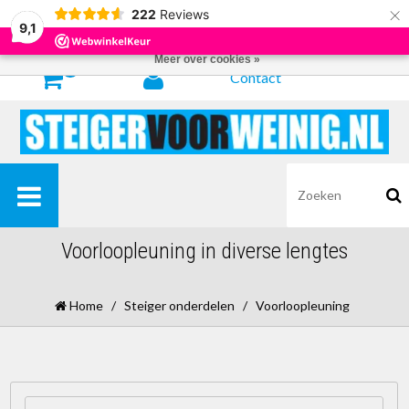
×
222
Reviews
Door het gebruiken van onze website, ga je akkoord met het gebruik van
9,1
cookies om onze website te verbeteren.
Dit bericht verbergen
Meer over cookies »
0
Contact
Voorloopleuning in diverse lengtes
Home
/
Steiger onderdelen
/
Voorloopleuning