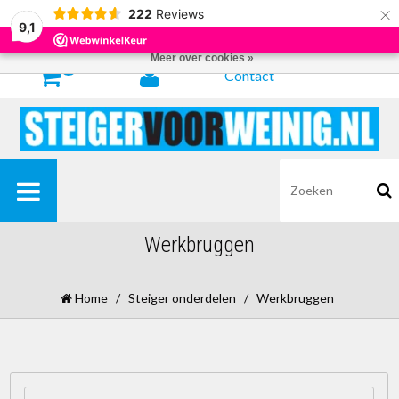
×
222
Reviews
Door het gebruiken van onze website, ga je akkoord met het gebruik van
9,1
cookies om onze website te verbeteren.
Dit bericht verbergen
Meer over cookies »
0
Contact
Werkbruggen
Home
/
Steiger onderdelen
/
Werkbruggen