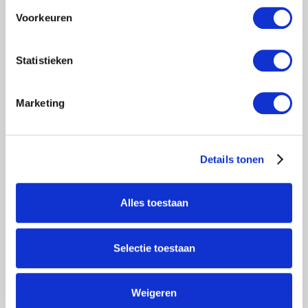
Voorkeuren
€577,00
Excl. btw
€698,17
Incl. btw
Statistieken
Toevoegen aan winkelwagen
Marketing
Details tonen
Alles toestaan
Selectie toestaan
WERKBRUG 5 METER
Weigeren