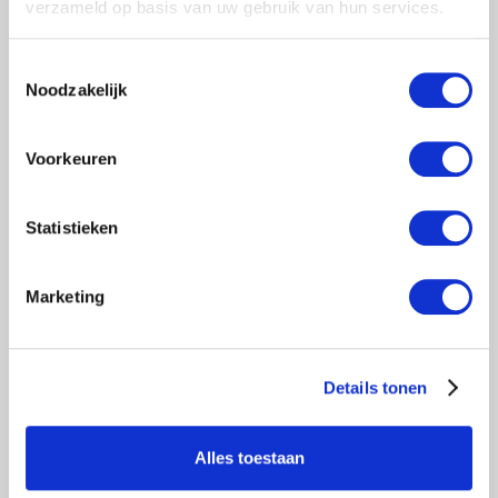
verzameld op basis van uw gebruik van hun services.
€3.150,00
Excl. btw
€3.811,50
Incl. btw
Toestemmingsselectie
Noodzakelijk
Toevoegen aan winkelwagen
Voorkeuren
Statistieken
Marketing
Details tonen
SGS DAKRANDBEVEILIGING
Alles toestaan
COMPLETE SET 15M HELLEND
DAK