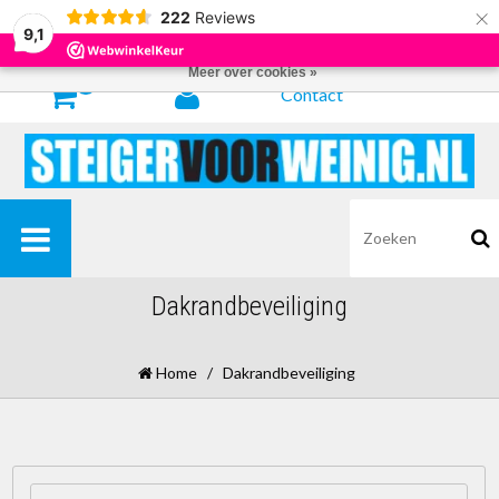
×
222
Reviews
Door het gebruiken van onze website, ga je akkoord met het gebruik van
9,1
cookies om onze website te verbeteren.
Dit bericht verbergen
Meer over cookies »
0
Contact
Dakrandbeveiliging
Home
/
Dakrandbeveiliging