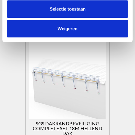
€3.850,00
Excl. btw
Selectie toestaan
€4.658,50
Incl. btw
Toevoegen aan winkelwagen
Weigeren
SGS DAKRANDBEVEILIGING
COMPLETE SET 18M HELLEND
DAK