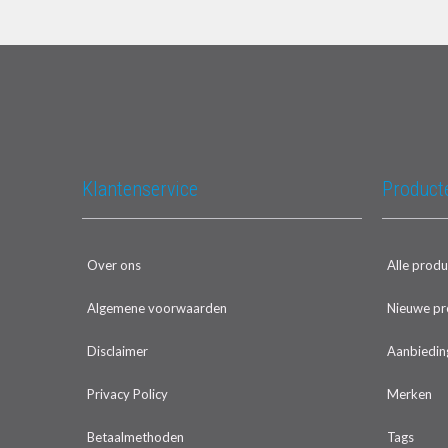
De ond
Een enkelz
4x nok
2x vers
4x dak
Klantenservice
Product
2x alu 
1x pla
2x leun
1x kan
Over ons
Alle prod
2x hori
Algemene voorwaarden
Nieuwe pr
4x borg
Disclaimer
Aanbiedin
De dakstei
Privacy Policy
Merken
Dakstei
Betaalmethoden
Tags