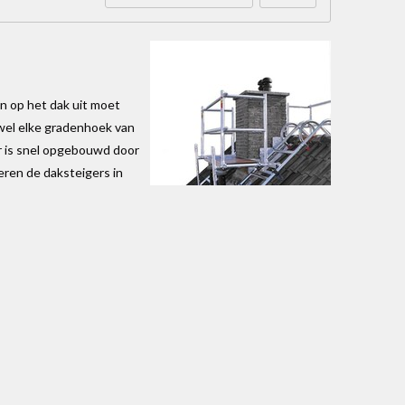
n op het dak uit moet
jwel elke gradenhoek van
r is snel opgebouwd door
eren de daksteigers in
 bij het renoveren van een dakkapel. Ook zijn deze
ver uit de nok ligt. Door de hoogwaardige
dens de werkzaamheden. Onze daksteiger wordt geleverd