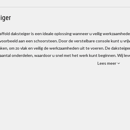
iger
ffold daksteiger is een ideale oplossing wanneer u veilig werkzaamhede
jvoorbeeld aan een schoorsteen. Door de verstelbare console kunt u vri
ken, om zo vlak en veilig de werkzaamheden uit te voeren. De daksteige
 aantal onderdelen, waardoor u snel met het werk kunt beginnen. Wij lev
hillende varianten: met een vloerlengte van 190, 250 of 305 centimeter.
Lees meer
ruik van een daksteiger
eigers zijn eenvoudig te verlengen, waardoor u deze ook kunt gebruiken
deaal om te gebruiken wanneer een schoorsteen of dakraam bijvoorbeeld 
ubbers op het dak is de kans erg gering dat er pannen kapot gaan tij
 garantie en voldoet aan alle wettelijke eisen en normen.