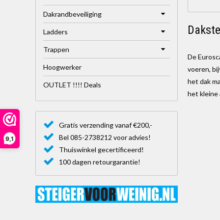
Dakrandbeveiliging
Dakste
Ladders
Trappen
De Eurosca
Hoogwerker
voeren, bi
het dak ma
OUTLET !!!! Deals
het kleine
drie versc
Gratis verzending vanaf €200,-
Het geb
Bel 085-2738212 voor advies!
9,1
Thuiswinkel gecertificeerd!
100 dagen retourgarantie!
Onze dakst
steigers i
berschermr
met 5 jaar