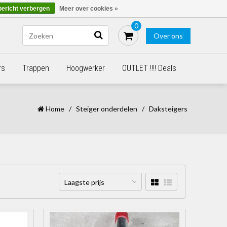
Blogs
Bestellen - €0,00
Inloggen
bericht verbergen
Meer over cookies »
0
Over ons
rs
Trappen
Hoogwerker
OUTLET !!!! Deals
Home
/
Steiger onderdelen
/
Daksteigers
Laagste prijs