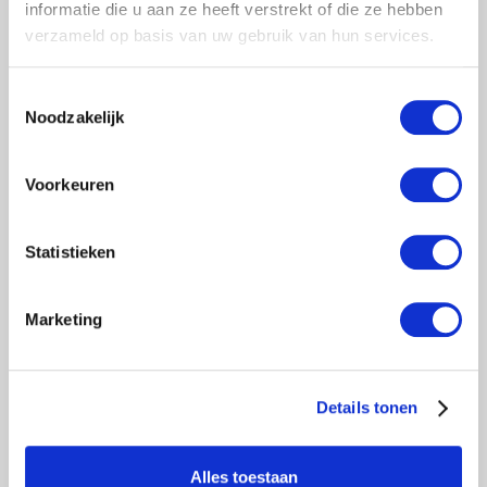
informatie die u aan ze heeft verstrekt of die ze hebben
verzameld op basis van uw gebruik van hun services.
ROLSTEIGER PROFESSIONAL
135X190 5,2M WERKHOOGTE
VRIJSTAAND
Toestemmingsselectie
€1.829,00
Excl. btw
Noodzakelijk
€2.213,09
Incl. btw
Toevoegen aan winkelwagen
Voorkeuren
Statistieken
Marketing
Details tonen
Alles toestaan