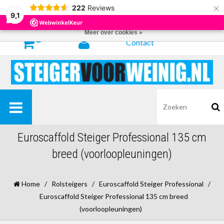
×
222
Reviews
Door het gebruiken van onze website, ga je akkoord met het gebruik van
9,1
cookies om onze website te verbeteren.
Dit bericht verbergen
Meer over cookies »
0
Contact
Euroscaffold Steiger Professional 135 cm
breed (voorloopleuningen)
Home
/
Rolsteigers
/
Euroscaffold Steiger Professional
/
Euroscaffold Steiger Professional 135 cm breed
(voorloopleuningen)