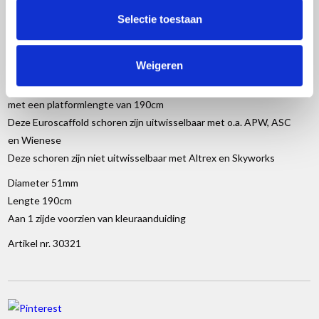
steiger op de verticale buis klikt. In een smalle steiger is dat
sowieso handig maar in een brede rolsteiger van 135cm zult u de
Selectie toestaan
vloer dan wel volledig dicht moeten leggen.
Weigeren
Onder andere geschikt voor onze rolsteigers en kamersteigers
met een platformlengte van 190cm
Deze Euroscaffold schoren zijn uitwisselbaar met o.a. APW, ASC
en Wienese
Deze schoren zijn niet uitwisselbaar met Altrex en Skyworks
Diameter 51mm
Lengte 190cm
Aan 1 zijde voorzien van kleuraanduiding
Artikel nr. 30321