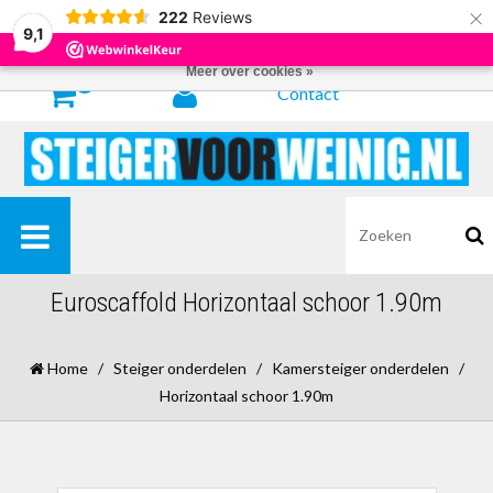
×
222
Reviews
Door het gebruiken van onze website, ga je akkoord met het gebruik van
9,1
cookies om onze website te verbeteren.
Dit bericht verbergen
Meer over cookies »
0
Contact
Euroscaffold Horizontaal schoor 1.90m
Home
/
Steiger onderdelen
/
Kamersteiger onderdelen
/
Horizontaal schoor 1.90m