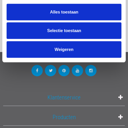
Thuiswinkel gecertificeerd!
klussen. Uw klus kan direct van start gaan, wat betekent dat u
100 dagen retourgarantie!
Alles toestaan
sneller resultaat kunt boeken.
Eenvoudig te verplaatsen
Selectie toestaan
Een van de grootste voordelen van de Kamersteiger 'Ready' is
Weigeren
de mobiliteit. Dankzij de wielen aan de onderkant van de steiger
kunt u hem eenvoudig verplaatsen naar de gewenste plek. Of u
nu van de ene kant van de kamer naar de andere moet of van de
ene ruimte naar de andere, deze steiger biedt de flexibiliteit die
u nodig heeft. Geen gedoe meer met het tillen en sjouwen van
zware materialen. U verplaatst uw steiger gewoon met gemak.
Klantenservice
Betrouwbare kwaliteit
Producten
Kwaliteit staat bij Euroscaffold hoog in het vaandel. De
Kamersteiger 'Ready' is gebouwd om lang mee te gaan en