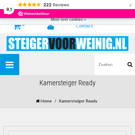
×
222
Reviews
Door het gebruiken van onze website, ga je akkoord met het gebruik van
9,1
cookies om onze website te verbeteren.
Dit bericht verbergen
Meer over cookies »
0
Contact
Kamersteiger Ready
Home
/
Kamersteiger Ready