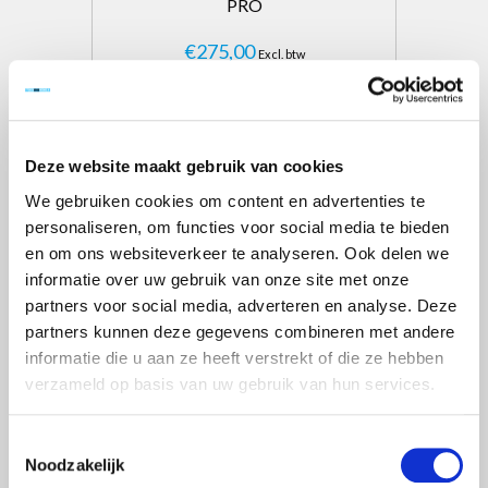
PRO
€275,00
Excl. btw
€332,75
Incl. btw
Toevoegen aan winkelwagen
Deze website maakt gebruik van cookies
We gebruiken cookies om content en advertenties te
Laagste prijs
personaliseren, om functies voor social media te bieden
en om ons websiteverkeer te analyseren. Ook delen we
informatie over uw gebruik van onze site met onze
partners voor social media, adverteren en analyse. Deze
partners kunnen deze gegevens combineren met andere
informatie die u aan ze heeft verstrekt of die ze hebben
verzameld op basis van uw gebruik van hun services.
Toestemmingsselectie
Noodzakelijk