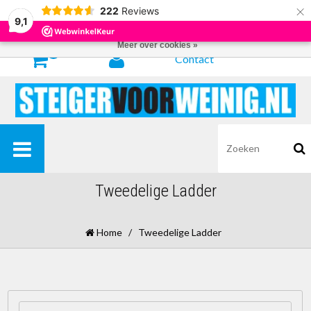
×
222
Reviews
Door het gebruiken van onze website, ga je akkoord met het gebruik van
9,1
cookies om onze website te verbeteren.
Dit bericht verbergen
Meer over cookies »
0
Contact
Tweedelige Ladder
Home
/
Tweedelige Ladder