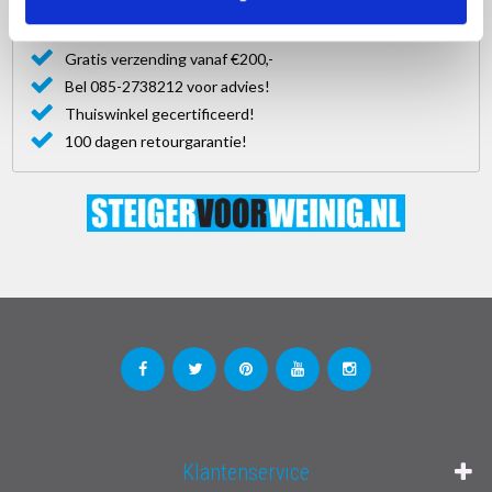
vergrendelposities te plaatsen. Wanneer u op een lage hoogte
werkt, kunt u de ladder compact houden door de delen
Gratis verzending vanaf €200,-
gedeeltelijk in elkaar te schuiven. Als u hoger moet reiken, kunt u
Bel 085-2738212 voor advies!
de ladder volledig uitschuiven voor meer hoogtebereik.
Thuiswinkel gecertificeerd!
100 dagen retourgarantie!
Veilig gebruik van de tweedelige ladder
Belangrijk is dat de ladder altijd op een stabiele ondergrond moet
staan en dat u ervoor moet zorgen dat beide delen goed
vergrendeld zijn voordat u de ladder betreedt. Zorg ook voor
voldoende afstand tussen de ladder en het oppervlak waar u aan
werkt, om veilig te kunnen werken zonder het evenwicht te
verliezen. Een tweedelige ladder is een prachtig gereedschap
voor doe-het-zelvers en kan worden gebruikt bij schilderen,
reparaties aan huis en andere klussen waarbij u de hoogte in
moet. Veiligheid staat altijd voorop, dus zorg ervoor dat u de
ladder correct gebruikt en volg de aanwijzingen van de fabrikant
Klantenservice
op.