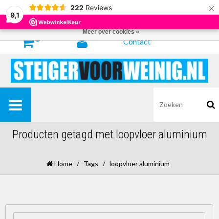
×
222
Reviews
Door het gebruiken van onze website, ga je akkoord met het gebruik van
9,1
cookies om onze website te verbeteren.
Dit bericht verbergen
Meer over cookies »
0
Contact
Producten getagd met loopvloer aluminium
Home
/
Tags
/
loopvloer aluminium