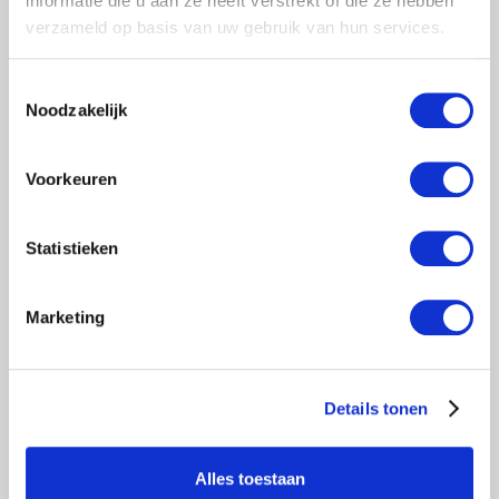
informatie die u aan ze heeft verstrekt of die ze hebben
verzameld op basis van uw gebruik van hun services.
€1.215,00
Excl. btw
€1.470,15
Incl. btw
Toestemmingsselectie
Noodzakelijk
Toevoegen aan winkelwagen
Voorkeuren
Laagste prijs
Statistieken
Marketing
Menu
Details tonen
Rolsteigers
Kamersteigers
Alles toestaan
Steiger onderdelen