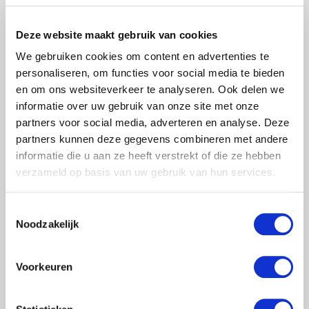
LUIK
€155,00
Deze website maakt gebruik van cookies
Excl. btw
€187,55
Incl. btw
We gebruiken cookies om content en advertenties te
personaliseren, om functies voor social media te bieden
Toevoegen aan winkelwagen
en om ons websiteverkeer te analyseren. Ook delen we
informatie over uw gebruik van onze site met onze
partners voor social media, adverteren en analyse. Deze
Laagste prijs
partners kunnen deze gegevens combineren met andere
informatie die u aan ze heeft verstrekt of die ze hebben
verzameld op basis van uw gebruik van hun services.
Toestemmingsselectie
Menu
Noodzakelijk
Rolsteigers
Voorkeuren
Kamersteigers
Steiger onderdelen