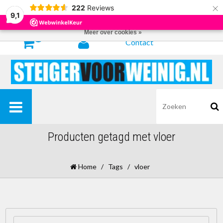
×
222
Reviews
Door het gebruiken van onze website, ga je akkoord met het gebruik van
9,1
cookies om onze website te verbeteren.
Dit bericht verbergen
Meer over cookies »
0
Contact
Producten getagd met vloer
Home
/
Tags
/
vloer