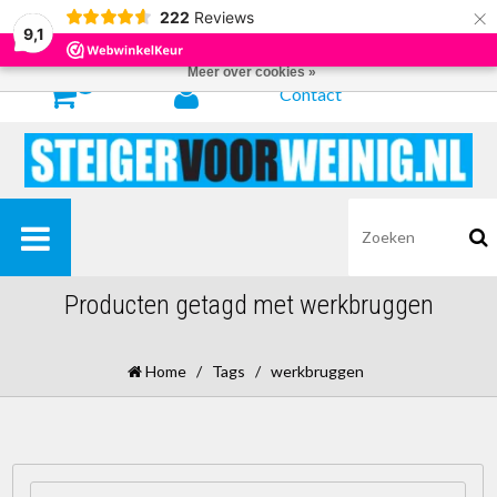
×
222
Reviews
Door het gebruiken van onze website, ga je akkoord met het gebruik van
9,1
cookies om onze website te verbeteren.
Dit bericht verbergen
Meer over cookies »
0
Contact
Producten getagd met werkbruggen
Home
/
Tags
/
werkbruggen