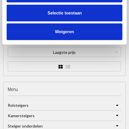
€749,00
Excl. btw
Selectie toestaan
€906,29
Incl. btw
Toevoegen aan winkelwagen
Weigeren
Laagste prijs
Menu
Rolsteigers
Kamersteigers
Steiger onderdelen