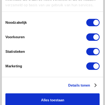
verzameld op basis van uw gebruik van hun services.
€577,00
Excl. btw
€698,17
Incl. btw
Toestemmingsselectie
Noodzakelijk
Toevoegen aan winkelwagen
Voorkeuren
Statistieken
Marketing
Details tonen
WERKBRUG 5 METER
Alles toestaan