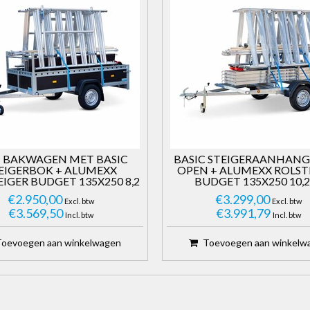
 BAKWAGEN MET BASIC
BASIC STEIGERAANHANG
EIGERBOK + ALUMEXX
OPEN + ALUMEXX ROLST
IGER BUDGET 135X250 8,2
BUDGET 135X250 10,
WERKHOOGTE
WERKHOOGTE
€2.950,00
€3.299,00
Excl. btw
Excl. btw
€3.569,50
€3.991,79
Incl. btw
Incl. btw
Toevoegen aan winkelwagen
Toevoegen aan winkelw