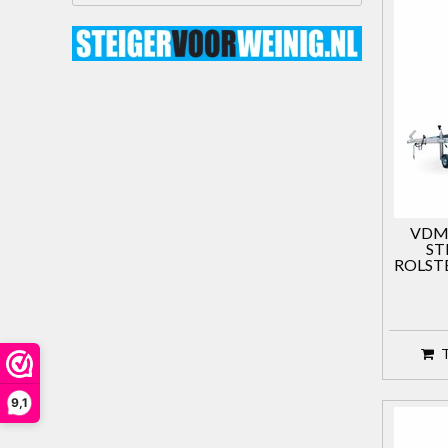
VDM
ST
ROLSTE
9,1