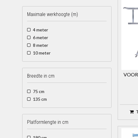
Maximale werkhoogte (m)
4 meter
6 meter
8 meter
10 meter
VOOR
Breedte in cm
75 cm
135 cm
Platformlengte in cm
190 cm