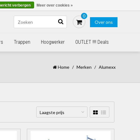
Blogs
Bestellen - €0,00
Inloggen
bericht verbergen
Meer over cookies »
0
Over ons
rs
Trappen
Hoogwerker
OUTLET !!!! Deals
Home
/
Merken
/
Alumexx
Laagste prijs