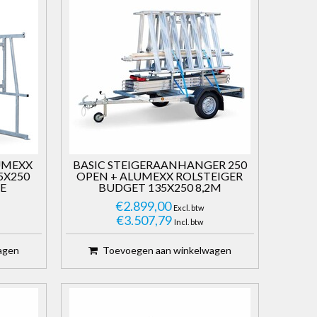
UMEXX
BASIC STEIGERAANHANGER 250
5X250
OPEN + ALUMEXX ROLSTEIGER
E
BUDGET 135X250 8,2M
WERKHOOGTE
€2.899,00
Excl. btw
€3.507,79
Incl. btw
agen
Toevoegen aan winkelwagen