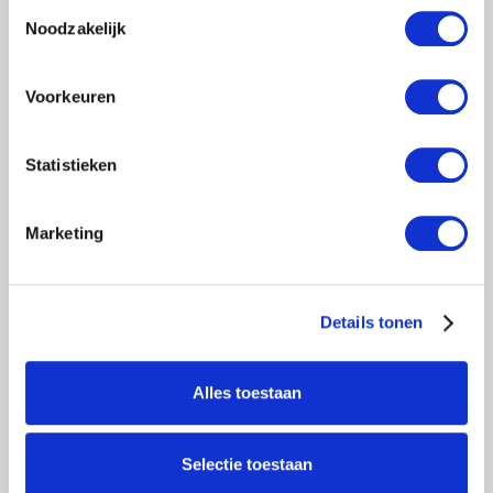
Toestemmingsselectie
wil besparen.
Noodzakelijk
Voordelen van deze steigerbok:
Voorkeuren
Alles netjes op één plek
Statistieken
Geschikt voor transport én opslag
Marketing
Compact model, makkelijk hanteerbaar
Geen losse onderdelen meer in je aanhanger
Details tonen
Technische gegevens:
Alles toestaan
Lengte: 90 cm
Selectie toestaan
Breedte: 125 cm