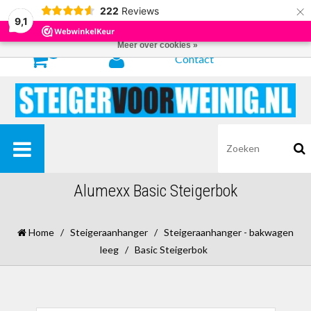
×
222
Reviews
Door het gebruiken van onze website, ga je akkoord met het gebruik van
9,1
cookies om onze website te verbeteren.
Dit bericht verbergen
Meer over cookies »
0
Contact
Alumexx Basic Steigerbok
Home
/
Steigeraanhanger
/
Steigeraanhanger - bakwagen
leeg
/
Basic Steigerbok