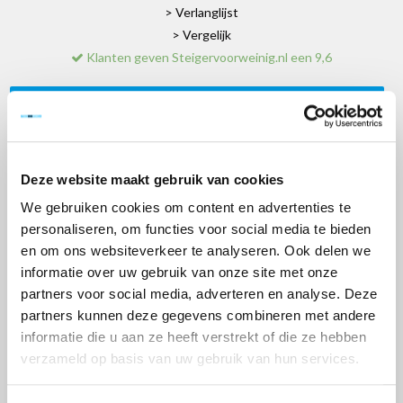
> Verlanglijst
> Vergelijk
Klanten geven Steigervoorweinig.nl een 9,6
Informatie
Reviews
(0)
Deze website maakt gebruik van cookies
Basic Steigerbok
We gebruiken cookies om content en advertenties te
personaliseren, om functies voor social media te bieden
Met deze Basic steigerbok vervoer je je rolsteiger overzichtelijk en
en om ons websiteverkeer te analyseren. Ook delen we
veilig. Alle onderdelen passen op de bok: platformen, frames,
informatie over uw gebruik van onze site met onze
partners voor social media, adverteren en analyse. Deze
schoren, kantplanken en leuningen. Alleen de wielen vervoer je
partners kunnen deze gegevens combineren met andere
los. Ideaal voor wie zelf al een aanhanger heeft of de bok wil
informatie die u aan ze heeft verstrekt of die ze hebben
gebruiken voor opslag op locatie.
verzameld op basis van uw gebruik van hun services.
De bok is gemaakt van staal en neemt weinig ruimte in beslag. Een
praktische oplossing voor wie tijd en schade aan steigermateriaal