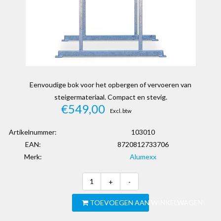
Eenvoudige bok voor het opbergen of vervoeren van
steigermateriaal. Compact en stevig.
€549,00
Excl. btw
Artikelnummer:
103010
EAN:
8720812733706
Merk:
Alumexx
+
-
TOEVOEGEN AAN WINKELWAGEN