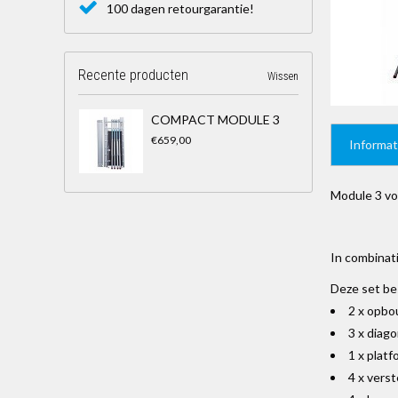
100 dagen retourgarantie!
Recente producten
Wissen
COMPACT MODULE 3
€659,00
Informat
Module 3 vo
In combinat
Deze set bes
2 x opbo
3 x diag
1 x platf
4 x verst