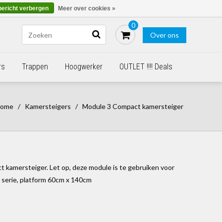
Blogs
Bestellen - €0,00
Inloggen
bericht verbergen
Meer over cookies »
0
Over ons
rs
Trappen
Hoogwerker
OUTLET !!!! Deals
ome
/
Kamersteigers
/
Module 3 Compact kamersteiger
 kamersteiger. Let op, deze module is te gebruiken voor
serie, platform 60cm x 140cm