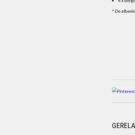
4 x borgc
* De afbeeld
GERELA