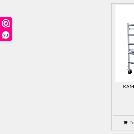
9,1
KAM
To