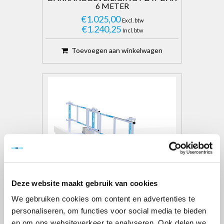
6 METER
€1.025,00
Excl. btw
€1.240,25
Incl. btw
Toevoegen aan winkelwagen
Deze website maakt gebruik van cookies
We gebruiken cookies om content en advertenties te
personaliseren, om functies voor social media te bieden
SGS SLIM DAKRANDBEVEILIGING 6
MTR COMPLETE SET PLAT DAK
en om ons websiteverkeer te analyseren. Ook delen we