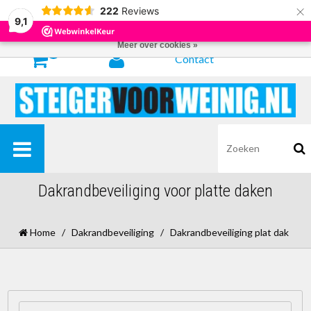
×
222
Reviews
Door het gebruiken van onze website, ga je akkoord met het gebruik van
9,1
cookies om onze website te verbeteren.
Dit bericht verbergen
Meer over cookies »
0
Contact
Dakrandbeveiliging voor platte daken
Home
/
Dakrandbeveiliging
/
Dakrandbeveiliging plat dak