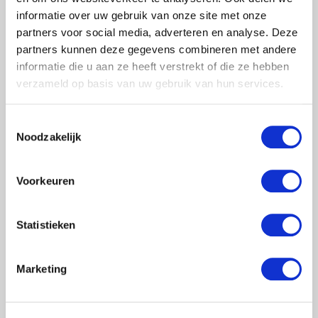
informatie over uw gebruik van onze site met onze
€1.050,00
Excl. btw
partners voor social media, adverteren en analyse. Deze
€1.270,50
Incl. btw
partners kunnen deze gegevens combineren met andere
informatie die u aan ze heeft verstrekt of die ze hebben
Toevoegen aan winkelwagen
verzameld op basis van uw gebruik van hun services.
Toestemmingsselectie
Noodzakelijk
Voorkeuren
Statistieken
Marketing
SGS SLIM DAKRANDBEVEILIGING 9
MTR COMPLETE SET PLAT DAK