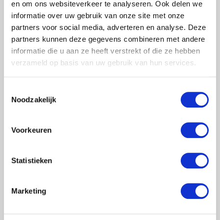
en om ons websiteverkeer te analyseren. Ook delen we
informatie over uw gebruik van onze site met onze
> Verlanglijst
partners voor social media, adverteren en analyse. Deze
> Vergelijk
partners kunnen deze gegevens combineren met andere
Klanten geven Steigervoorweinig.nl een 9,6
informatie die u aan ze heeft verstrekt of die ze hebben
verzameld op basis van uw gebruik van hun services.
Informatie
Toestemmingsselectie
Reviews
(0)
Noodzakelijk
Maak kennis met de Euroscaffold Dakrandbeveiliging, een
Voorkeuren
hoogwaardig systeem dat specifiek is ontworpen om de risico’s
van vallen op platte daken te minimaliseren. Het innovatieve
Statistieken
ontwerp maakt een snelle en eenvoudige installatie mogelijk,
zonder ingewikkelde gereedschappen. Uw werkplek binnen de
kortste keren veilig afgeschermd. Of u nu een klein of groot
Marketing
dakoppervlak heeft, de Euroscaffold dakrandbeveiliging is
aanpasbaar aan verschillende formaten en vormen. Hierdoor biedt