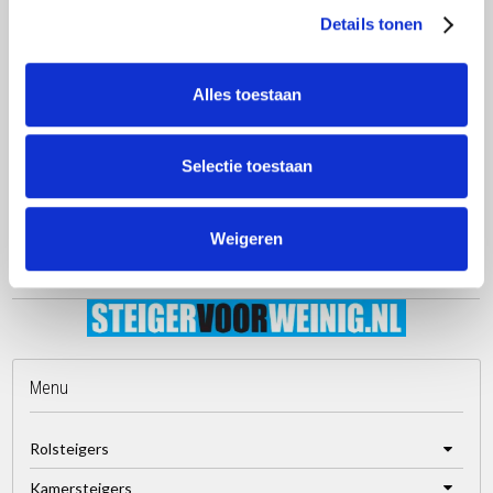
het systeem flexibiliteit voor diverse installaties. Voldoet aan alle
Details tonen
relevante veiligheidsnormen en voorschriften, waardoor u met een
gerust hart kunt vertrouwen op de bescherming die het biedt.
Alles toestaan
De Euroscaffold Dakrandbeveiliging staat garant voor een snelle
montage, gebruiksgemak en de transformatie van elk plat dak tot
een veilige werkomgeving.
Selectie toestaan
Weigeren
Menu
Rolsteigers
Kamersteigers