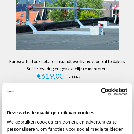
Euroscaffold opklapbare dakrandbeveiliging voor platte daken.
Snelle levering en gemakkelijk te monteren.
€619,00
Excl. btw
Artikelnummer:
102924
EAN:
8718781562830
Merk:
Euroscaffold
Deze website maakt gebruik van cookies
+
-
We gebruiken cookies om content en advertenties te
personaliseren, om functies voor social media te bieden
TOEVOEGEN AAN WINKELWAGEN