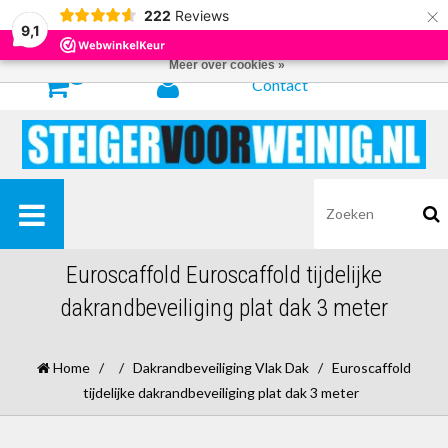
×
222
Reviews
Door het gebruiken van onze website, ga je akkoord met het gebruik van
9,1
cookies om onze website te verbeteren.
Dit bericht verbergen
Meer over cookies »
0
Contact
Euroscaffold Euroscaffold tijdelijke
dakrandbeveiliging plat dak 3 meter
Home
/
/
Dakrandbeveiliging Vlak Dak
/
Euroscaffold
tijdelijke dakrandbeveiliging plat dak 3 meter