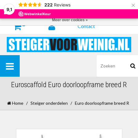
×
222
Reviews
Door het gebruiken van onze website, ga je akkoord met het gebruik van
9,1
cookies om onze website te verbeteren.
Dit bericht verbergen
Meer over cookies »
0
Contact
Euroscaffold Euro doorloopframe breed R
Home
/
Steiger onderdelen
/
Euro doorloopframe breed R