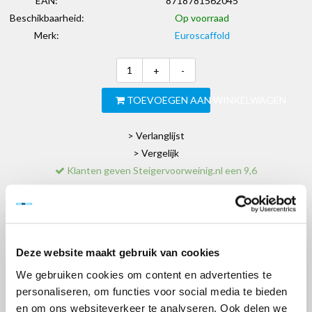
EAN:
8718781562045
Beschikbaarheid:
Op voorraad
Merk:
Euroscaffold
+
-
TOEVOEGEN AAN WINKELWAGEN
> Verlanglijst
> Vergelijk
Klanten geven Steigervoorweinig.nl een 9,6
Informatie
Reviews
(0)
Deze website maakt gebruik van cookies
We gebruiken cookies om content en advertenties te
Euro doorloopframe 135-28-7 Rechts
personaliseren, om functies voor social media te bieden
Artikel nr. 30318
en om ons websiteverkeer te analyseren. Ook delen we