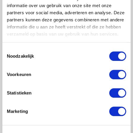
informatie over uw gebruik van onze site met onze
Let op: door de opbouw van de rolsteiger met een europen zijn er
partners voor social media, adverteren en analyse. Deze
voor basis doorloopframes, doorloopframes en adapterframes
partners kunnen deze gegevens combineren met andere
linkse en rechtse frames te verkrijgen, houd hier rekening mee bij
informatie die u aan ze heeft verstrekt of die ze hebben
verzameld op basis van uw gebruik van hun services.
het bestellen. Bij twijfel kunt u altijd bellen of mailen.
Toestemmingsselectie
Noodzakelijk
Voorkeuren
Statistieken
Menu
Marketing
Rolsteigers
Kamersteigers