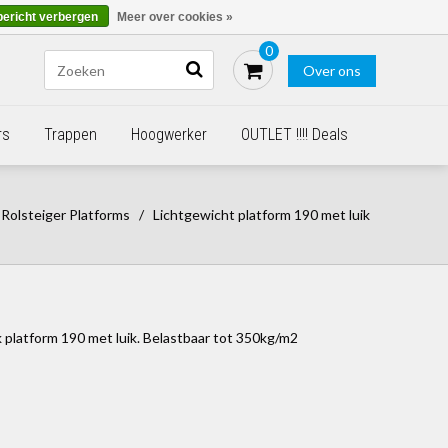
Blogs
Bestellen - €0,00
Inloggen
bericht verbergen
Meer over cookies »
0
Over ons
rs
Trappen
Hoogwerker
OUTLET !!!! Deals
Rolsteiger Platforms
/
Lichtgewicht platform 190 met luik
 platform 190 met luik. Belastbaar tot 350kg/m2