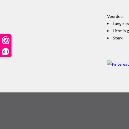
Voordeel:
Lange l
Licht in 
Sterk
9,1