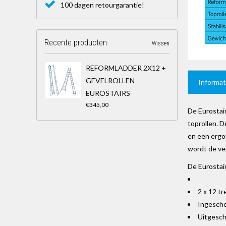
100 dagen retourgarantie!
Recente producten
Wissen
REFORMLADDER 2X12 +
GEVELROLLEN
Informat
EUROSTAIRS
€345,00
De Eurostair
toprollen. 
en een ergon
wordt de ver
De Eurostai
2 x 12 t
Ingescho
Uitgesch