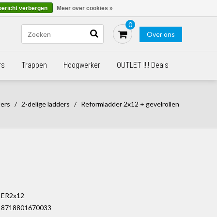
Blogs
Bestellen - €0,00
Inloggen
bericht verbergen
Meer over cookies »
0
Over ons
rs
Trappen
Hoogwerker
OUTLET !!!! Deals
ers
/
2-delige ladders
/
Reformladder 2x12 + gevelrollen
ER2x12
8718801670033