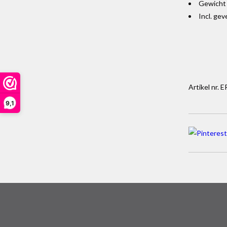
Gewicht 
Incl. gev
Artikel nr. 
9,1