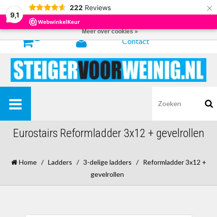
×
222
Reviews
Door het gebruiken van onze website, ga je akkoord met het gebruik van
9,1
cookies om onze website te verbeteren.
Dit bericht verbergen
Meer over cookies »
0
Contact
Eurostairs Reformladder 3x12 + gevelrollen
Home
/
Ladders
/
3-delige ladders
/
Reformladder 3x12 +
gevelrollen