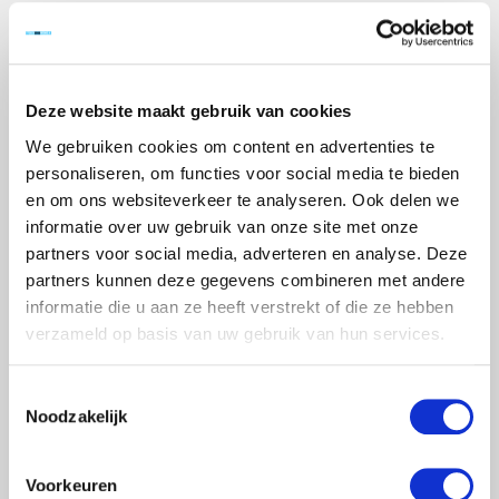
€549,00
Excl. btw
Artikelnummer:
ER3x12
EAN:
8718781561956
Deze website maakt gebruik van cookies
Beschikbaarheid:
Op voorraad
We gebruiken cookies om content en advertenties te
Merk:
Eurostairs
personaliseren, om functies voor social media te bieden
en om ons websiteverkeer te analyseren. Ook delen we
+
-
informatie over uw gebruik van onze site met onze
partners voor social media, adverteren en analyse. Deze
TOEVOEGEN AAN WINKELWAGEN
partners kunnen deze gegevens combineren met andere
informatie die u aan ze heeft verstrekt of die ze hebben
> Verlanglijst
verzameld op basis van uw gebruik van hun services.
> Vergelijk
Klanten geven Steigervoorweinig.nl een 9,6
Toestemmingsselectie
Noodzakelijk
Informatie
Tags
(4)
Voorkeuren