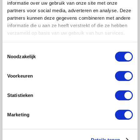
Reviews
(0)
informatie over uw gebruik van onze site met onze
partners voor social media, adverteren en analyse. Deze
partners kunnen deze gegevens combineren met andere
Standaard leuningframe 75-50-2
informatie die u aan ze heeft verstrekt of die ze hebben
Artikel nr. 30300
verzameld op basis van uw gebruik van hun services.
Toestemmingsselectie
Noodzakelijk
Voorkeuren
Statistieken
Menu
Rolsteigers
Marketing
Kamersteigers
Steiger onderdelen
Details tonen