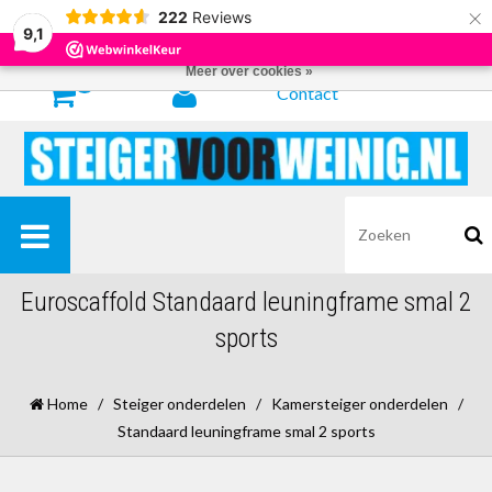
×
222
Reviews
Door het gebruiken van onze website, ga je akkoord met het gebruik van
9,1
cookies om onze website te verbeteren.
Dit bericht verbergen
Meer over cookies »
0
Contact
Euroscaffold Standaard leuningframe smal 2
sports
Home
/
Steiger onderdelen
/
Kamersteiger onderdelen
/
Standaard leuningframe smal 2 sports