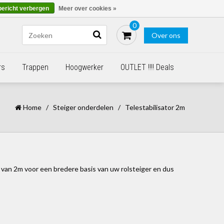
Blogs
Bestellen - €0,00
Inloggen
bericht verbergen
Meer over cookies »
0
Over ons
rs
Trappen
Hoogwerker
OUTLET !!!! Deals
Home
/
Steiger onderdelen
/
Telestabilisator 2m
r van 2m voor een bredere basis van uw rolsteiger en dus