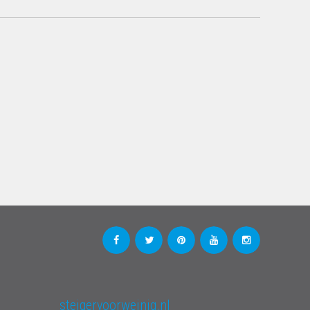
steigervoorweinig.nl