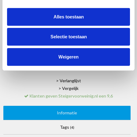
Excl. btw
Artikelnummer:
EV4X6
Alles toestaan
EAN:
8720812730392
Beschikbaarheid:
Op voorraad
Merk:
Eurostairs
Selectie toestaan
+
-
Weigeren
TOEVOEGEN AAN WINKELWAGEN
> Verlanglijst
> Vergelijk
Klanten geven Steigervoorweinig.nl een 9,6
Informatie
Tags
(4)