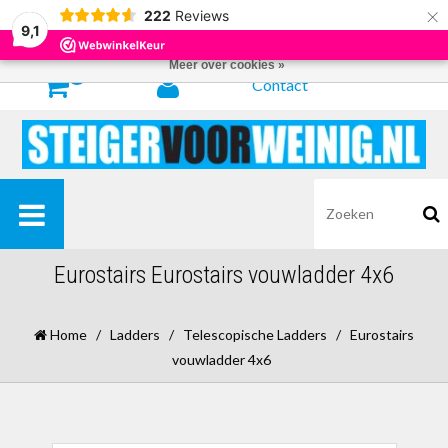
×
222
Reviews
Door het gebruiken van onze website, ga je akkoord met het gebruik van
9,1
cookies om onze website te verbeteren.
Dit bericht verbergen
Meer over cookies »
0
Contact
Eurostairs Eurostairs vouwladder 4x6
Home
/
Ladders
/
Telescopische Ladders
/
Eurostairs
vouwladder 4x6