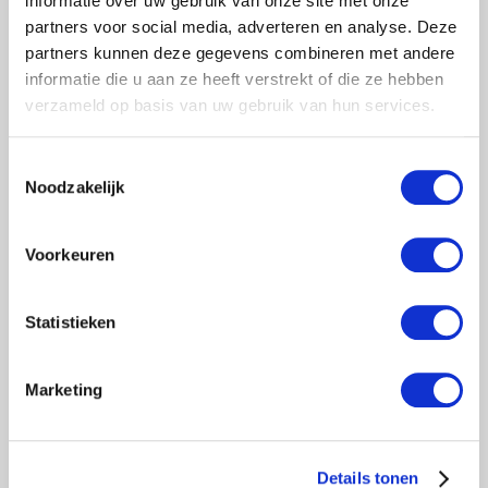
informatie over uw gebruik van onze site met onze
partners voor social media, adverteren en analyse. Deze
partners kunnen deze gegevens combineren met andere
informatie die u aan ze heeft verstrekt of die ze hebben
verzameld op basis van uw gebruik van hun services.
Toestemmingsselectie
Noodzakelijk
Voorkeuren
Statistieken
Professionele vouwladder van het Nederlandse merk Eurostairs.
Marketing
Betrouwbare ladder voor professionals en geschikt voor iedere klus
dankzij de vele standen en posities waarin de ladder te plaatsen is:
A-stand, rechte ladder, trap, muur- en steigerstand.
Details tonen
€349,00