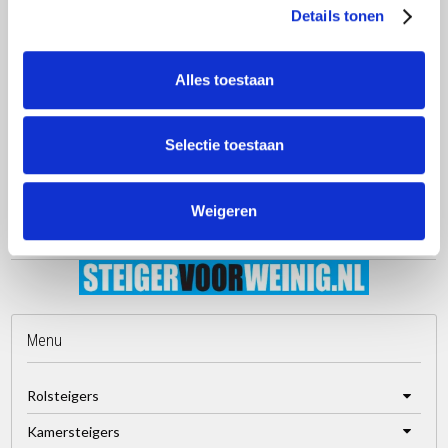
Details tonen
Lengte: 5,25 m
Breedte 44/62cm
Werkhoogte 6,25m
Alles toestaan
* De afbeelding wijkt in het aantal sporten af van het geleverde
product en dient als impressie.
Selectie toestaan
Weigeren
Menu
Rolsteigers
Kamersteigers