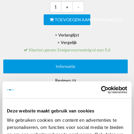
+
-
TOEVOEGEN AAN WINKELWAGEN
> Verlanglijst
> Vergelijk
Klanten geven Steigervoorweinig.nl een 9,6
Informatie
Reviews
(0)
Professionele enkele ladder met uitgebogen
basis merk Maxall met 1x20 sporten
Deze website maakt gebruik van cookies
We gebruiken cookies om content en advertenties te
Deze uitgebogen enkele ladder heeft 20 ergonomische treden van
personaliseren, om functies voor social media te bieden
4 cm breed met antislipprofiel. Aan de onderzijde van de ladder