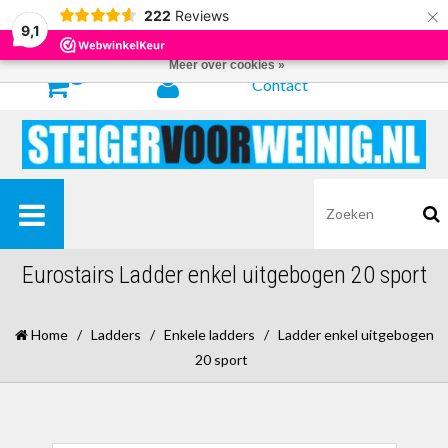
×
222
Reviews
Door het gebruiken van onze website, ga je akkoord met het gebruik van
9,1
cookies om onze website te verbeteren.
Dit bericht verbergen
Meer over cookies »
0
Contact
Eurostairs Ladder enkel uitgebogen 20 sport
Home
/
Ladders
/
Enkele ladders
/
Ladder enkel uitgebogen
20 sport