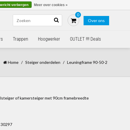
Blogs
Bestellen - €0,00
Inloggen
bericht verbergen
Meer over cookies »
0
Over ons
rs
Trappen
Hoogwerker
OUTLET !!!! Deals
Home
/
Steiger onderdelen
/
Leuningframe 90-50-2
olsteiger of kamersteiger met 90cm framebreedte
30297