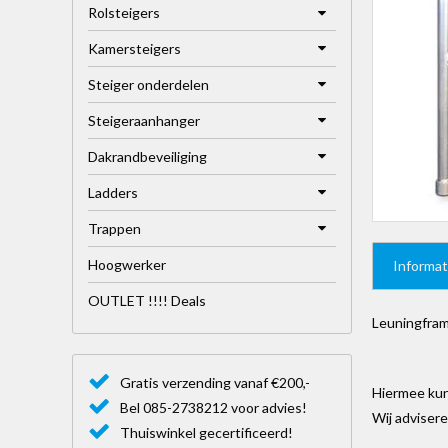
Rolsteigers
Kamersteigers
Steiger onderdelen
Steigeraanhanger
Dakrandbeveiliging
Ladders
Trappen
Hoogwerker
Informat
OUTLET !!!! Deals
Leuningfram
Gratis verzending vanaf €200,-
Hiermee kun
Bel 085-2738212 voor advies!
Wij adviser
Thuiswinkel gecertificeerd!