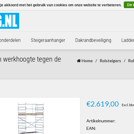
 je akkoord met het gebruik van cookies om onze website te verbeteren.
Dit 
 onderdelen
Steigeraanhanger
Dakrandbeveiliging
Ladde
m werkhoogte tegen de
Home
/
Rolsteigers
/
Ro
€2.619,00
Excl. bt
Artikelnummer:
EAN: