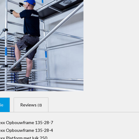
ie
Reviews
(0)
exx Opbouwframe 135-28-7
exx Opbouwframe 135-28-4
xx Platform met luik 250