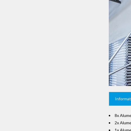
Informat
8x Alum
2x Alum
1x Alume