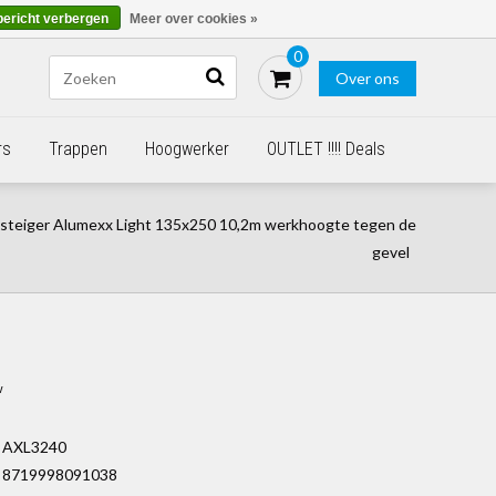
Blogs
Bestellen - €0,00
Inloggen
bericht verbergen
Meer over cookies »
0
Over ons
rs
Trappen
Hoogwerker
OUTLET !!!! Deals
lsteiger Alumexx Light 135x250 10,2m werkhoogte tegen de
gevel
w
AXL3240
8719998091038