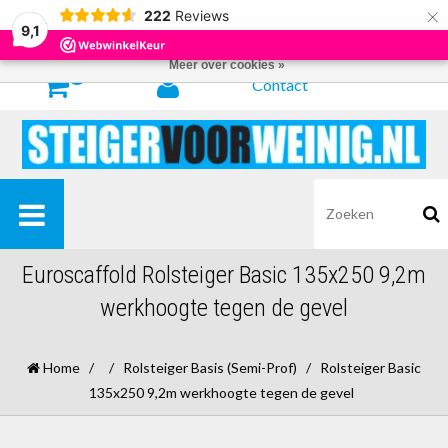
×
222
Reviews
Door het gebruiken van onze website, ga je akkoord met het gebruik van
9,1
cookies om onze website te verbeteren.
Dit bericht verbergen
Meer over cookies »
0
Contact
Euroscaffold Rolsteiger Basic 135x250 9,2m
werkhoogte tegen de gevel
Home
/
/
Rolsteiger Basis (Semi-Prof)
/
Rolsteiger Basic
135x250 9,2m werkhoogte tegen de gevel