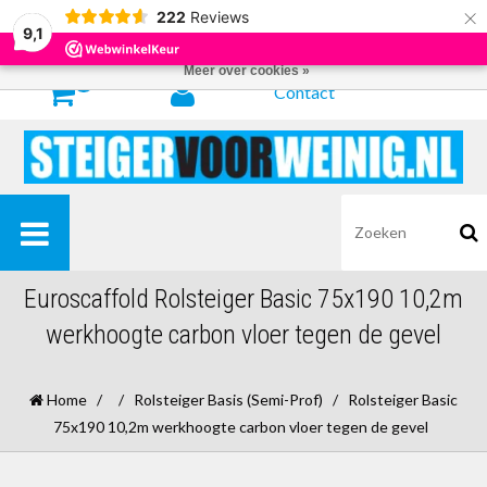
×
222
Reviews
Door het gebruiken van onze website, ga je akkoord met het gebruik van
9,1
cookies om onze website te verbeteren.
Dit bericht verbergen
Meer over cookies »
0
Contact
Euroscaffold Rolsteiger Basic 75x190 10,2m
werkhoogte carbon vloer tegen de gevel
Home
/
/
Rolsteiger Basis (Semi-Prof)
/
Rolsteiger Basic
75x190 10,2m werkhoogte carbon vloer tegen de gevel