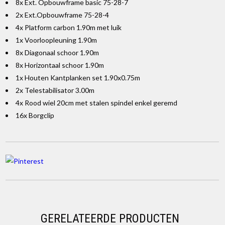
8x Ext. Opbouwframe basic 75-28-7
2x Ext.Opbouwframe 75-28-4
4x Platform carbon 1.90m met luik
1x Voorloopleuning 1.90m
8x Diagonaal schoor 1.90m
8x Horizontaal schoor 1.90m
1x Houten Kantplanken set 1.90x0.75m
2x Telestabilisator 3.00m
4x Rood wiel 20cm met stalen spindel enkel geremd
16x Borgclip
GERELATEERDE PRODUCTEN