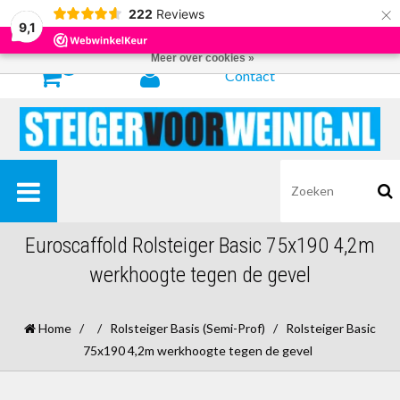
×
222
Reviews
Door het gebruiken van onze website, ga je akkoord met het gebruik van
9,1
cookies om onze website te verbeteren.
Dit bericht verbergen
Meer over cookies »
0
Contact
Euroscaffold Rolsteiger Basic 75x190 4,2m
werkhoogte tegen de gevel
Home
/
/
Rolsteiger Basis (Semi-Prof)
/
Rolsteiger Basic
75x190 4,2m werkhoogte tegen de gevel