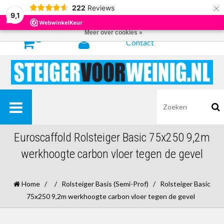
×
222
Reviews
Door het gebruiken van onze website, ga je akkoord met het gebruik van
9,1
cookies om onze website te verbeteren.
Dit bericht verbergen
Meer over cookies »
0
Contact
Euroscaffold Rolsteiger Basic 75x250 9,2m
werkhoogte carbon vloer tegen de gevel
Home
/
/
Rolsteiger Basis (Semi-Prof)
/
Rolsteiger Basic
75x250 9,2m werkhoogte carbon vloer tegen de gevel