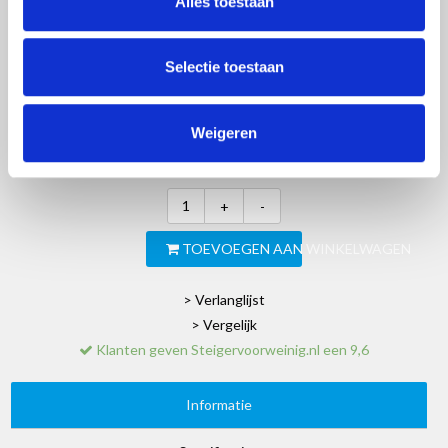
Alles toestaan
€2.789,00
Excl. btw
Selectie toestaan
Artikelnummer:
102666
EAN:
8720143504693
SKU:
EURRB752509CG
Weigeren
Merk:
Euroscaffold
+
-
TOEVOEGEN AAN WINKELWAGEN
> Verlanglijst
> Vergelijk
Klanten geven Steigervoorweinig.nl een 9,6
Informatie