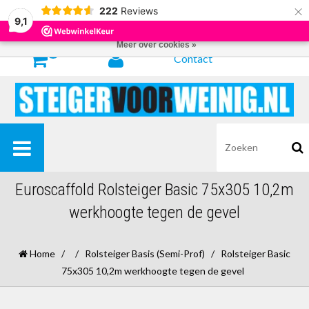
×
222
Reviews
Door het gebruiken van onze website, ga je akkoord met het gebruik van
9,1
cookies om onze website te verbeteren.
Dit bericht verbergen
Meer over cookies »
0
Contact
Euroscaffold Rolsteiger Basic 75x305 10,2m
werkhoogte tegen de gevel
Home
/
/
Rolsteiger Basis (Semi-Prof)
/
Rolsteiger Basic
75x305 10,2m werkhoogte tegen de gevel