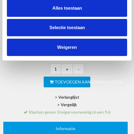
Alles toestaan
€2.989,00
Excl. btw
Artikelnummer:
30122-B
Selectie toestaan
EAN:
8718781561215
SKU:
EURRB7530510HG
Beschikbaarheid:
Op voorraad
Weigeren
Merk:
Euroscaffold
+
-
TOEVOEGEN AAN WINKELWAGEN
> Verlanglijst
> Vergelijk
Klanten geven Steigervoorweinig.nl een 9,6
Informatie