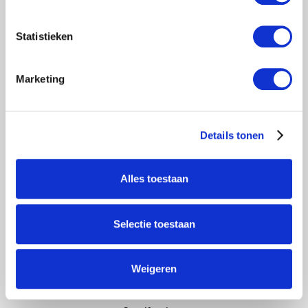
€1.809,00
Excl. btw
Statistieken
Artikelnummer:
30603
EAN:
8718781565596
Marketing
SKU:
EURRB902506HG
Merk:
Euroscaffold
Details tonen
+
-
TOEVOEGEN AAN WINKELWAGEN
Alles toestaan
> Verlanglijst
> Vergelijk
Selectie toestaan
Klanten geven Steigervoorweinig.nl een 9,6
Weigeren
Informatie