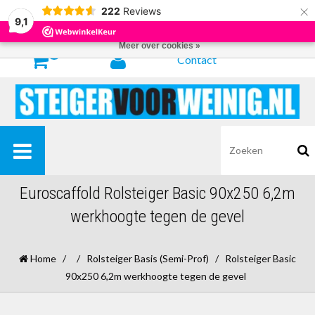
×
222
Reviews
Door het gebruiken van onze website, ga je akkoord met het gebruik van
9,1
cookies om onze website te verbeteren.
Dit bericht verbergen
Meer over cookies »
0
Contact
Euroscaffold Rolsteiger Basic 90x250 6,2m
werkhoogte tegen de gevel
Home
/
/
Rolsteiger Basis (Semi-Prof)
/
Rolsteiger Basic
90x250 6,2m werkhoogte tegen de gevel