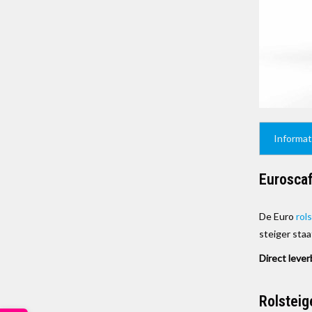
Informat
Euroscaf
De Euro
rol
steiger sta
Direct lever
Rolsteig