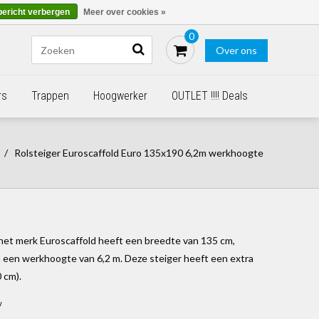
Blogs
Bestellen - €0,00
Inloggen
bericht verbergen
Meer over cookies »
0
Over ons
rs
Trappen
Hoogwerker
OUTLET !!!! Deals
/
Rolsteiger Euroscaffold Euro 135x190 6,2m werkhoogte
 het merk Euroscaffold heeft een breedte van 135 cm,
 een werkhoogte van 6,2 m. Deze steiger heeft een extra
 cm).
w