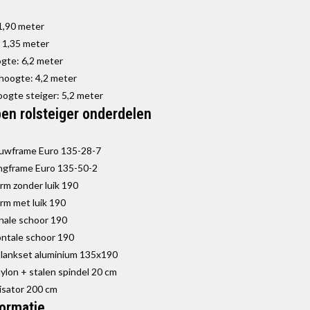
1,90 meter
 1,35 meter
te: 6,2 meter
hoogte: 4,2 meter
oogte steiger: 5,2 meter
en rolsteiger onderdelen
uwframe Euro 135-28-7
ngframe Euro 135-50-2
orm zonder luik 190
orm met luik 190
nale schoor 190
ontale schoor 190
lankset aluminium 135x190
nylon + stalen spindel 20 cm
lisator 200 cm
formatie