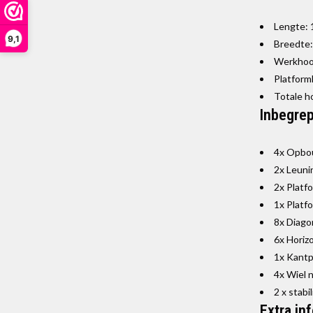
Lengte: 
9,1
Breedte:
Werkhoog
Platform
Totale h
Inbegrep
4x Opbo
2x Leuni
2x Platf
1x Platf
8x Diago
6x Horiz
1x Kantp
4x Wiel 
2 x stabi
Extra in