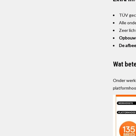
TÜV gec
Alle ond
Zeer lic
Opbouwti
De afbee
Wat bet
Onder werkh
platformhoog