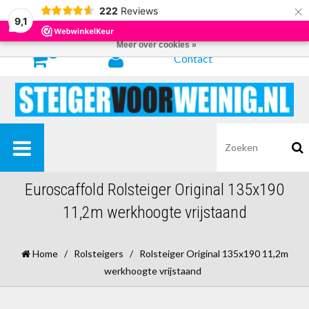
×
222
Reviews
Door het gebruiken van onze website, ga je akkoord met het gebruik van
9,1
cookies om onze website te verbeteren.
Dit bericht verbergen
Meer over cookies »
0
Contact
Euroscaffold Rolsteiger Original 135x190
11,2m werkhoogte vrijstaand
Home
/
Rolsteigers
/
Rolsteiger Original 135x190 11,2m
werkhoogte vrijstaand