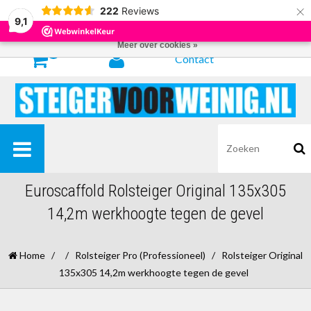
×
222
Reviews
Door het gebruiken van onze website, ga je akkoord met het gebruik van
9,1
cookies om onze website te verbeteren.
Dit bericht verbergen
Meer over cookies »
0
Contact
Euroscaffold Rolsteiger Original 135x305
14,2m werkhoogte tegen de gevel
Home
/
/
Rolsteiger Pro (Professioneel)
/
Rolsteiger Original
135x305 14,2m werkhoogte tegen de gevel