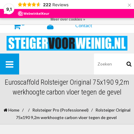
×
222
Reviews
Door het gebruiken van onze website, ga je akkoord met het gebruik van
9,1
cookies om onze website te verbeteren.
Dit bericht verbergen
Meer over cookies »
0
Contact
Euroscaffold Rolsteiger Original 75x190 9,2m
werkhoogte carbon vloer tegen de gevel
Home
/
/
Rolsteiger Pro (Professioneel)
/
Rolsteiger Original
75x190 9,2m werkhoogte carbon vloer tegen de gevel