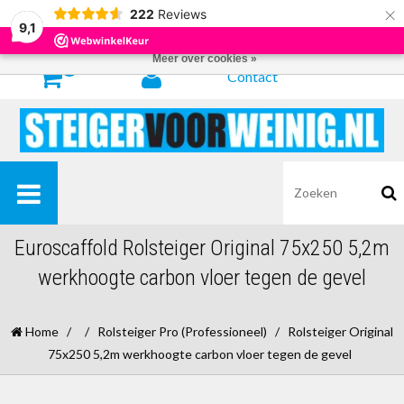
×
222
Reviews
Door het gebruiken van onze website, ga je akkoord met het gebruik van
9,1
cookies om onze website te verbeteren.
Dit bericht verbergen
Meer over cookies »
0
Contact
Euroscaffold Rolsteiger Original 75x250 5,2m
werkhoogte carbon vloer tegen de gevel
Home
/
/
Rolsteiger Pro (Professioneel)
/
Rolsteiger Original
75x250 5,2m werkhoogte carbon vloer tegen de gevel