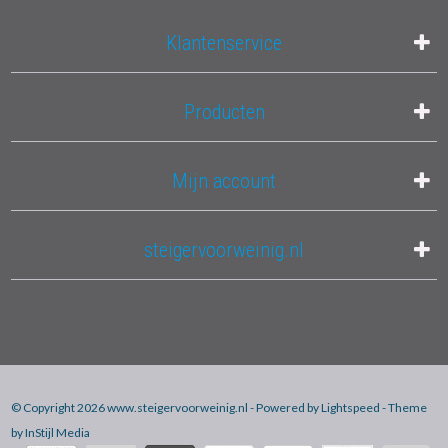
Klantenservice
Producten
Mijn account
steigervoorweinig.nl
© Copyright 2026 www.steigervoorweinig.nl - Powered by
Lightspeed
- Theme
by
InStijl Media