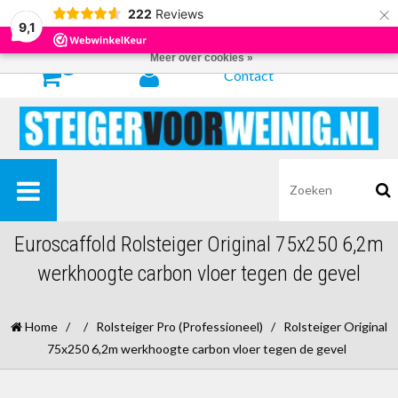
×
222
Reviews
Door het gebruiken van onze website, ga je akkoord met het gebruik van
9,1
cookies om onze website te verbeteren.
Dit bericht verbergen
Meer over cookies »
0
Contact
Euroscaffold Rolsteiger Original 75x250 6,2m
werkhoogte carbon vloer tegen de gevel
Home
/
/
Rolsteiger Pro (Professioneel)
/
Rolsteiger Original
75x250 6,2m werkhoogte carbon vloer tegen de gevel