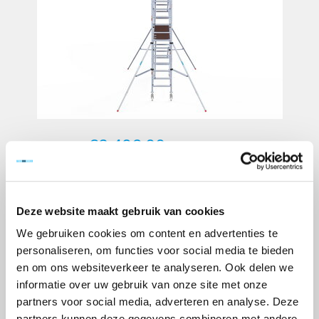
€3.489,00
Excl. btw
Artikelnummer:
110090-F
EAN:
8718781562328
Deze website maakt gebruik van cookies
Merk:
Euroscaffold
We gebruiken cookies om content en advertenties te
+
-
personaliseren, om functies voor social media te bieden
en om ons websiteverkeer te analyseren. Ook delen we
TOEVOEGEN AAN WINKELWAGEN
informatie over uw gebruik van onze site met onze
partners voor social media, adverteren en analyse. Deze
> Verlanglijst
partners kunnen deze gegevens combineren met andere