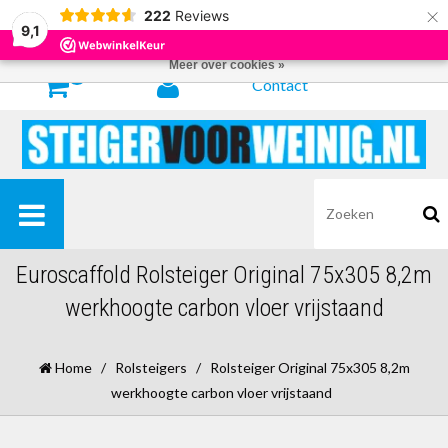
×
222
Reviews
Door het gebruiken van onze website, ga je akkoord met het gebruik van
9,1
cookies om onze website te verbeteren.
Dit bericht verbergen
Meer over cookies »
0
Contact
Euroscaffold Rolsteiger Original 75x305 8,2m
werkhoogte carbon vloer vrijstaand
Home
/
Rolsteigers
/
Rolsteiger Original 75x305 8,2m
werkhoogte carbon vloer vrijstaand