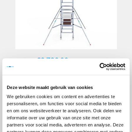
€2.729,00
Excl. btw
Artikelnummer:
110120-F
EAN:
8718781562595
Deze website maakt gebruik van cookies
Merk:
Euroscaffold
We gebruiken cookies om content en advertenties te
+
-
personaliseren, om functies voor social media te bieden
en om ons websiteverkeer te analyseren. Ook delen we
TOEVOEGEN AAN WINKELWAGEN
informatie over uw gebruik van onze site met onze
partners voor social media, adverteren en analyse. Deze
> Verlanglijst
partners kunnen deze gegevens combineren met andere