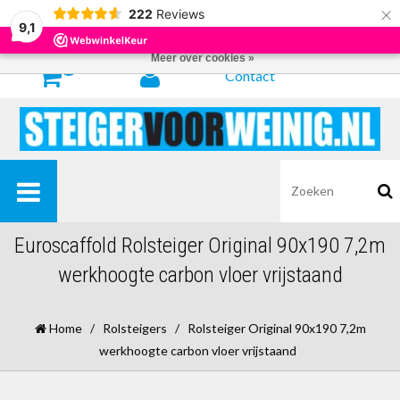
×
222
Reviews
Door het gebruiken van onze website, ga je akkoord met het gebruik van
9,1
cookies om onze website te verbeteren.
Dit bericht verbergen
Meer over cookies »
0
Contact
Euroscaffold Rolsteiger Original 90x190 7,2m
werkhoogte carbon vloer vrijstaand
Home
/
Rolsteigers
/
Rolsteiger Original 90x190 7,2m
werkhoogte carbon vloer vrijstaand