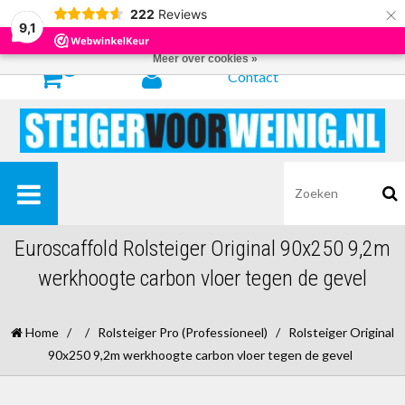
×
222
Reviews
Door het gebruiken van onze website, ga je akkoord met het gebruik van
9,1
cookies om onze website te verbeteren.
Dit bericht verbergen
Meer over cookies »
0
Contact
Euroscaffold Rolsteiger Original 90x250 9,2m
werkhoogte carbon vloer tegen de gevel
Home
/
/
Rolsteiger Pro (Professioneel)
/
Rolsteiger Original
90x250 9,2m werkhoogte carbon vloer tegen de gevel