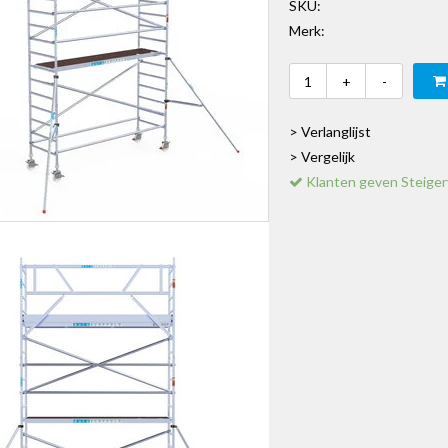
SKU:
Merk:
+
-
> Verlanglijst
> Vergelijk
Klanten geven Steiger