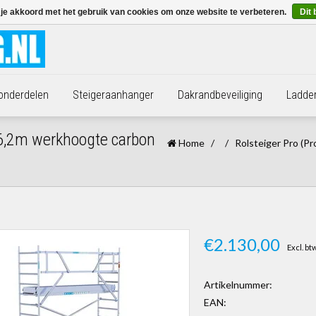
 je akkoord met het gebruik van cookies om onze website te verbeteren.
Dit 
 onderdelen
Steigeraanhanger
Dakrandbeveiliging
Ladde
 6,2m werkhoogte carbon
Home
/
/
Rolsteiger Pro (Pr
€2.130,00
Excl. bt
Artikelnummer:
EAN: