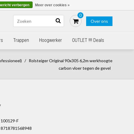
Blogs
Bestellen - €0,00
Inloggen
bericht verbergen
Meer over cookies »
0
Over ons
rs
Trappen
Hoogwerker
OUTLET !!!! Deals
ofessioneel)
/
Rolsteiger Original 90x305 6,2m werkhoogte
carbon vloer tegen de gevel
w
100129-F
8718781568948