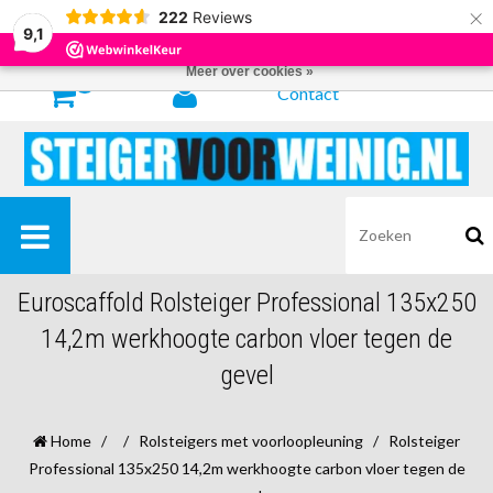
×
222
Reviews
Door het gebruiken van onze website, ga je akkoord met het gebruik van
9,1
cookies om onze website te verbeteren.
Dit bericht verbergen
Meer over cookies »
0
Contact
Euroscaffold Rolsteiger Professional 135x250
14,2m werkhoogte carbon vloer tegen de
gevel
Home
/
/
Rolsteigers met voorloopleuning
/
Rolsteiger
Professional 135x250 14,2m werkhoogte carbon vloer tegen de