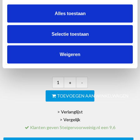
Alles toestaan
€5.789,00
Excl. btw
Selectie toestaan
Artikelnummer:
90096-F
EAN:
8718781565350
Weigeren
SKU:
EURRS13525014CE
Merk:
Euroscaffold
+
-
TOEVOEGEN AAN WINKELWAGEN
> Verlanglijst
> Vergelijk
Klanten geven Steigervoorweinig.nl een 9,6