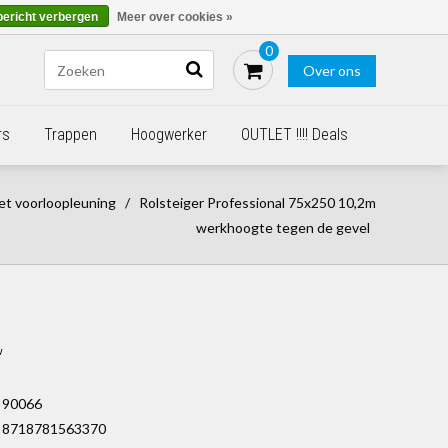
Blogs
Bestellen - €0,00
Inloggen
bericht verbergen
Meer over cookies »
0
Over ons
rs
Trappen
Hoogwerker
OUTLET !!!! Deals
et voorloopleuning
/
Rolsteiger Professional 75x250 10,2m
werkhoogte tegen de gevel
w
90066
8718781563370