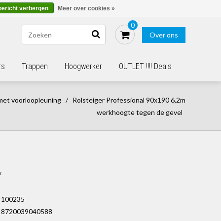
Blogs
Bestellen - €0,00
Inloggen
bericht verbergen
Meer over cookies »
0
Over ons
rs
Trappen
Hoogwerker
OUTLET !!!! Deals
met voorloopleuning
/
Rolsteiger Professional 90x190 6,2m
werkhoogte tegen de gevel
w
100235
8720039040588