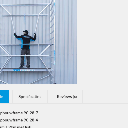
ie
Specificaties
Reviews
(0)
Opbouwframe 90-28-7
Opbouwframe 90-28-4
orm 1.90m met luik