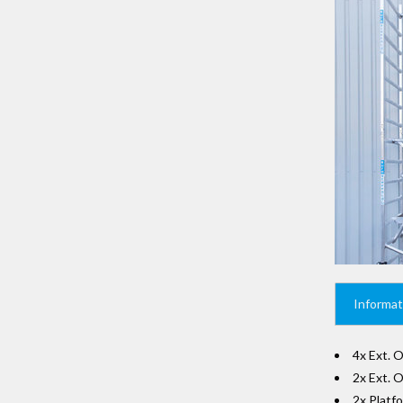
Informat
4x Ext. 
2x Ext. 
2x Platf