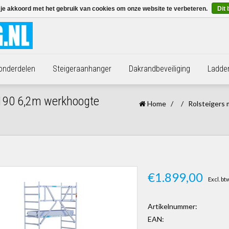
 je akkoord met het gebruik van cookies om onze website te verbeteren.
Dit 
 onderdelen
Steigeraanhanger
Dakrandbeveiliging
Ladde
0x190 6,2m werkhoogte
Home
/
/
Rolsteigers 
€1.899,00
Excl. bt
Artikelnummer:
EAN: