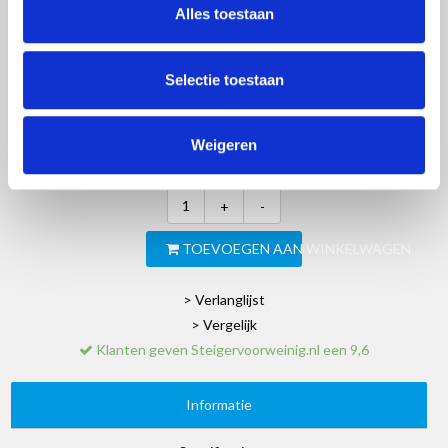
Alles toestaan
€3.489,00
Excl. btw
Selectie toestaan
Artikelnummer:
100222
EAN:
8720039040328
SKU:
EURRS903058HD
Weigeren
Merk:
Euroscaffold
+
-
TOEVOEGEN AAN WINKELWAGEN
> Verlanglijst
> Vergelijk
Klanten geven Steigervoorweinig.nl een 9,6
Informatie