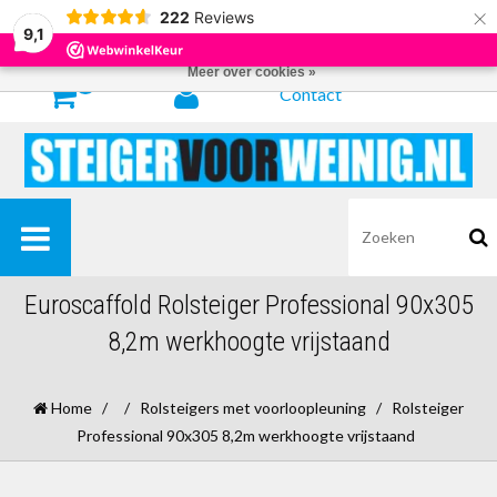
×
222
Reviews
Door het gebruiken van onze website, ga je akkoord met het gebruik van
9,1
cookies om onze website te verbeteren.
Dit bericht verbergen
Meer over cookies »
0
Contact
Euroscaffold Rolsteiger Professional 90x305
8,2m werkhoogte vrijstaand
Home
/
/
Rolsteigers met voorloopleuning
/
Rolsteiger
Professional 90x305 8,2m werkhoogte vrijstaand