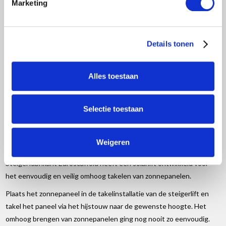
Marketing
> Verlanglijst
> Vergelijk
Klanten geven Steigervoorweinig.nl een 9,6
Details tonen
Informatie
Alles toestaan
Reviews
(0)
Selectie toestaan
Solar Rolsteiger 135x305x8,2m werkhoogte,
inclusief solar lift
Weigeren
Steigerfabrikant Euroscaffold heeft een solarlift ontwikkeld voor
het eenvoudig en veilig omhoog takelen van zonnepanelen.
Plaats het zonnepaneel in de takelinstallatie van de steigerlift en
takel het paneel via het hijstouw naar de gewenste hoogte. Het
omhoog brengen van zonnepanelen ging nog nooit zo eenvoudig.