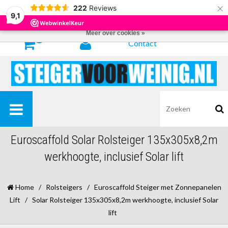
×
222
Reviews
Door het gebruiken van onze website, ga je akkoord met het gebruik van
9,1
cookies om onze website te verbeteren.
Dit bericht verbergen
Meer over cookies »
0
Contact
Euroscaffold Solar Rolsteiger 135x305x8,2m
werkhoogte, inclusief Solar lift
Home
/
Rolsteigers
/
Euroscaffold Steiger met Zonnepanelen
Lift
/
Solar Rolsteiger 135x305x8,2m werkhoogte, inclusief Solar
lift