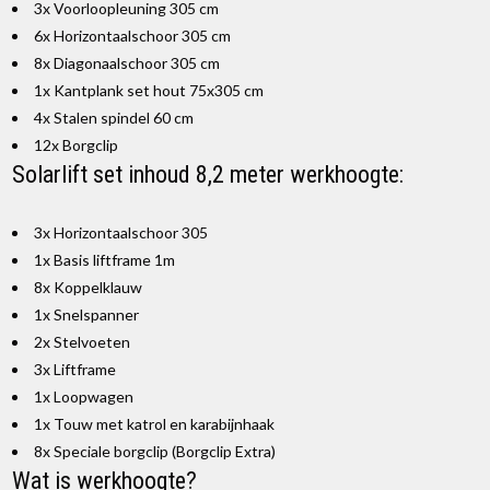
3x Voorloopleuning 305 cm
6x Horizontaalschoor 305 cm
8x Diagonaalschoor 305 cm
1x Kantplank set hout 75x305 cm
4x Stalen spindel 60 cm
12x Borgclip
Solarlift set inhoud 8,2 meter werkhoogte:
3x Horizontaalschoor 305
1x Basis liftframe 1m
8x Koppelklauw
1x Snelspanner
2x Stelvoeten
3x Liftframe
1x Loopwagen
1x Touw met katrol en karabijnhaak
8x Speciale borgclip (Borgclip Extra)
Wat is werkhoogte?