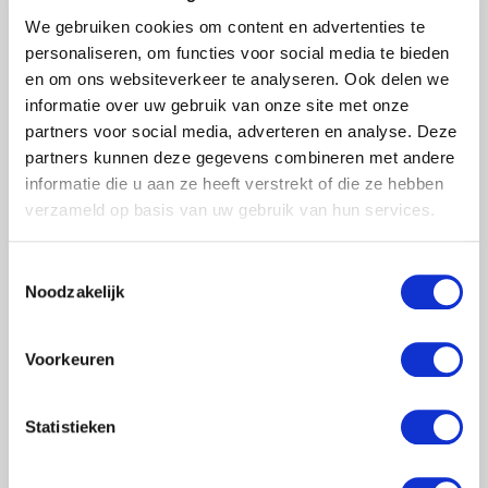
We gebruiken cookies om content en advertenties te
personaliseren, om functies voor social media te bieden
en om ons websiteverkeer te analyseren. Ook delen we
informatie over uw gebruik van onze site met onze
partners voor social media, adverteren en analyse. Deze
partners kunnen deze gegevens combineren met andere
Uniek! Euroscaffold Solarlift voor het omhoog hijsen van
informatie die u aan ze heeft verstrekt of die ze hebben
zonnepanelen. Plaats het zonnepaneel op de takelinstallatie en
verzameld op basis van uw gebruik van hun services.
d.m.v. het hijstouw takelt u het PV-paneel via de steiger omhoog.
€4.769,00
Excl. btw
Toestemmingsselectie
Noodzakelijk
Artikelnummer:
102917
EAN:
8720512431025
Voorkeuren
Merk:
Euroscaffold
+
-
Statistieken
TOEVOEGEN AAN WINKELWAGEN