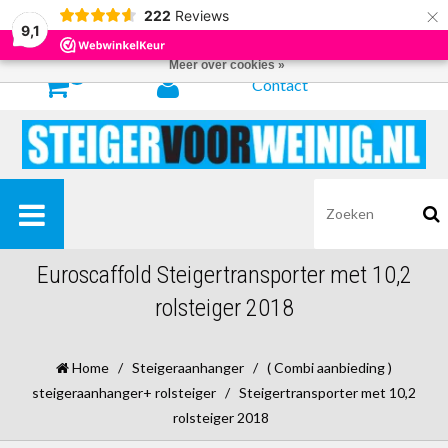
×
222
Reviews
Door het gebruiken van onze website, ga je akkoord met het gebruik van
9,1
cookies om onze website te verbeteren.
Dit bericht verbergen
Meer over cookies »
0
Contact
Euroscaffold Steigertransporter met 10,2
rolsteiger 2018
Home
/
Steigeraanhanger
/
( Combi aanbieding )
steigeraanhanger+ rolsteiger
/
Steigertransporter met 10,2
rolsteiger 2018