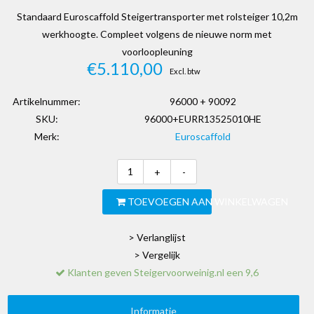
Standaard Euroscaffold Steigertransporter met rolsteiger 10,2m
werkhoogte. Compleet volgens de nieuwe norm met
voorloopleuning
€5.110,00
Excl. btw
Artikelnummer:
96000 + 90092
SKU:
96000+EURR13525010HE
Merk:
Euroscaffold
+
-
TOEVOEGEN AAN WINKELWAGEN
> Verlanglijst
> Vergelijk
Klanten geven Steigervoorweinig.nl een 9,6
Informatie