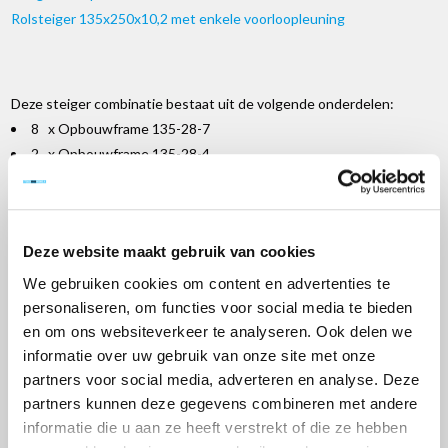
Rolsteiger 135x250x10,2 met enkele voorloopleuning
Deze steiger combinatie bestaat uit de volgende onderdelen:
8 x Opbouwframe 135-28-7
2 x Opbouwframe 135-28-4
10 x Diagonaal schoor 250
2 x Horizontaalschoor 250
4 x Voorloopleuning
Deze website maakt gebruik van cookies
4 x Platform met luik 250
1 x Platform zonder luik 250
We gebruiken cookies om content en advertenties te
4 x Nylon wiel met stalen spindel
personaliseren, om functies voor social media te bieden
2 x Stabilisator 3,00m
en om ons websiteverkeer te analyseren. Ook delen we
1 x Kantplanken set 250 x 135
informatie over uw gebruik van onze site met onze
16 x Borgclip
partners voor social media, adverteren en analyse. Deze
1 x Standaard
steigertransporter
250
partners kunnen deze gegevens combineren met andere
informatie die u aan ze heeft verstrekt of die ze hebben
1 x Disselslot