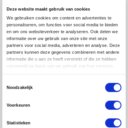
TOEVOEGEN AAN WINKELWAGEN
Deze website maakt gebruik van cookies
We gebruiken cookies om content en advertenties te
> Verlanglijst
personaliseren, om functies voor social media te bieden
> Vergelijk
en om ons websiteverkeer te analyseren. Ook delen we
Klanten geven Steigervoorweinig.nl een 9,6
informatie over uw gebruik van onze site met onze
partners voor social media, adverteren en analyse. Deze
Informatie
partners kunnen deze gegevens combineren met andere
informatie die u aan ze heeft verstrekt of die ze hebben
Specificaties
verzameld op basis van uw gebruik van hun services.
Reviews
(0)
Toestemmingsselectie
Noodzakelijk
Stucadoors kamersteiger met een platformafmeting
van 190x400cm
Voorkeuren
Met een basis van twee losse kamersteigers is deze kamersteiger
Statistieken
uitermate geschikt voor stucadoorswerkzaamheden maar ook