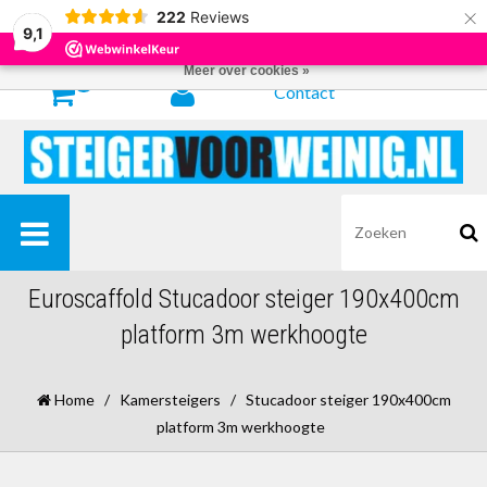
×
222
Reviews
Door het gebruiken van onze website, ga je akkoord met het gebruik van
9,1
cookies om onze website te verbeteren.
Dit bericht verbergen
Meer over cookies »
0
Contact
Euroscaffold Stucadoor steiger 190x400cm
platform 3m werkhoogte
Home
/
Kamersteigers
/
Stucadoor steiger 190x400cm
platform 3m werkhoogte